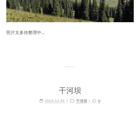
照片太多待整理中…
干河坝
2023-12-31
干河坝
0